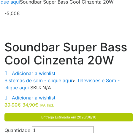
ique aqui
Soundbar Super Bass Cool Cinzenta 20W
-
5,00
€
Soundbar Super Bass
Cool Cinzenta 20W
Adicionar a wishlist
Sistemas de som - clique aqui
>
Televisões e Som -
clique aqui
SKU:
N/A
Adicionar a wishlist
39,90
€
34,90
€
IVA Incl.
Entrega Estimada em 2026/08/10
Quantidade