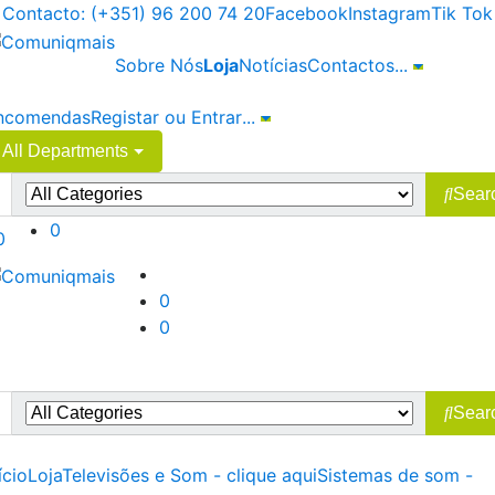
Skip
Skip
Contacto: (+351) 96 200 74 20
Facebook
Instagram
Tik Tok
to
to
navigation
content
Sobre Nós
Loja
Notícias
Contactos
...
ncomendas
Registar ou Entrar
...
All Departments
earch
Sear
r:
0
0
0
0
Menu
earch
Sear
r:
ício
Loja
Televisões e Som - clique aqui
Sistemas de som -