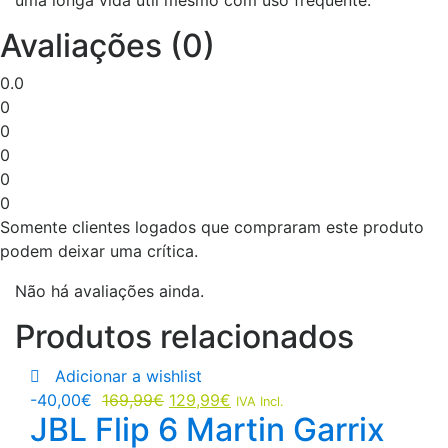
uma longa vida útil mesmo com uso frequente.
Avaliações (0)
0.0
0
0
0
0
0
Somente clientes logados que compraram este produto
podem deixar uma crítica.
Não há avaliações ainda.
Produtos relacionados
Adicionar a wishlist
-
40,00
€
169,99
€
129,99
€
IVA Incl.
JBL Flip 6 Martin Garrix