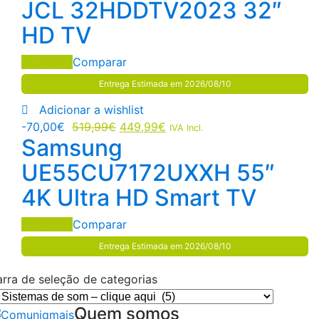
JCL 32HDDTV2023 32″
HD TV
Adicionar
Comparar
Entrega Estimada em 2026/08/10
Adicionar a wishlist
-
70,00
€
519,99
€
449,99
€
IVA Incl.
Samsung
UE55CU7172UXXH 55″
4K Ultra HD Smart TV
Adicionar
Comparar
Entrega Estimada em 2026/08/10
arra de seleção de categorias
Quem somos