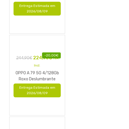
Entrega Estimada em
2026/08/09
-
20,00
€
224,90
€
244,90
€
IVA
Incl.
OPPO A 79 5G 4/128Gb
Roxo Deslumbrante
Entrega Estimada em
2026/08/09