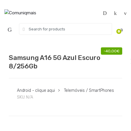
Skip
Skip
to
to
navigation
content
Search
0
for:
-
40,00
€
Samsung A16 5G Azul Escuro
8/256Gb
Android - clique aqui
>
Telemóveis / SmartPhones
SKU:
N/A