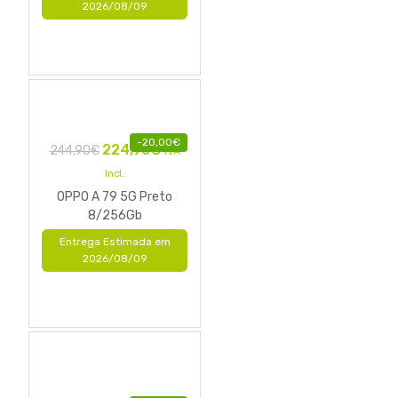
2026/08/09
-
20,00
€
224,90
€
244,90
€
IVA
Incl.
OPPO A 79 5G Preto
8/256Gb
Entrega Estimada em
2026/08/09