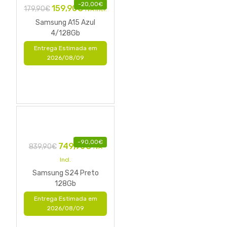
-
20,00
€
159,90
€
179,90
€
IVA Incl.
Samsung A15 Azul
4/128Gb
Entrega Estimada em
2026/08/09
-
90,00
€
749,90
€
839,90
€
IVA
Incl.
Samsung S24 Preto
128Gb
Entrega Estimada em
2026/08/09