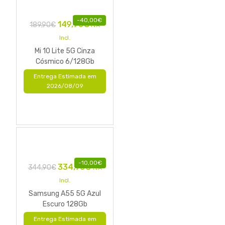
-
40,00
€
149,90
€
189,90
€
IVA
Incl.
Mi 10 Lite 5G Cinza
Cósmico 6/128Gb
Entrega Estimada em
2026/08/09
-
10,00
€
334,90
€
344,90
€
IVA
Incl.
Samsung A55 5G Azul
Escuro 128Gb
Entrega Estimada em