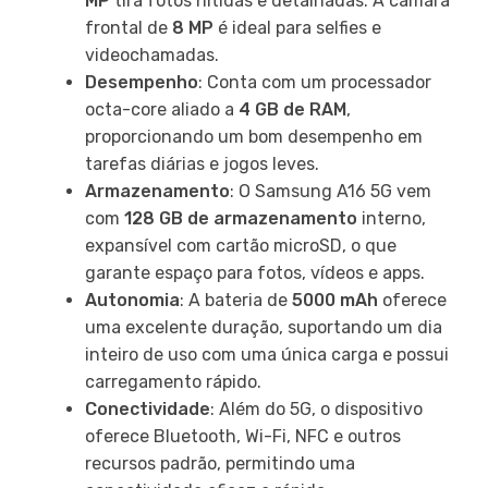
MP
tira fotos nítidas e detalhadas. A câmara
frontal de
8 MP
é ideal para selfies e
videochamadas.
Desempenho
: Conta com um processador
octa-core aliado a
4 GB de RAM
,
proporcionando um bom desempenho em
tarefas diárias e jogos leves.
Armazenamento
: O Samsung A16 5G vem
com
128 GB de armazenamento
interno,
expansível com cartão microSD, o que
garante espaço para fotos, vídeos e apps.
Autonomia
: A bateria de
5000 mAh
oferece
uma excelente duração, suportando um dia
inteiro de uso com uma única carga e possui
carregamento rápido.
Conectividade
: Além do 5G, o dispositivo
oferece Bluetooth, Wi-Fi, NFC e outros
recursos padrão, permitindo uma