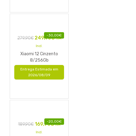
-
30,00
€
249,90
€
279,90
€
IVA
Incl.
Xiaomi 12 Cinzento
8/256Gb
Entrega Estimada em
2026/08/09
-
20,00
€
169,90
€
189,90
€
IVA
Incl.