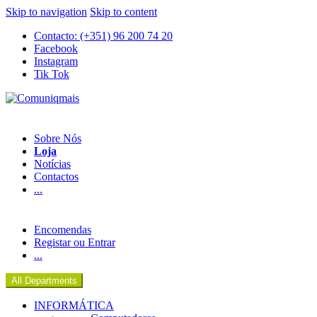
Skip to navigation
Skip to content
Contacto: (+351) 96 200 74 20
Facebook
Instagram
Tik Tok
Sobre Nós
Loja
Notícias
Contactos
...
Encomendas
Registar ou Entrar
...
All Departments
INFORMÁTICA