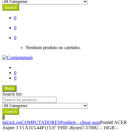
Search
0
0
0
Nenhum produto no carrinho.
0
0
Menu
Search for:
Search
0
Início
Loja
COMPUTADORES
Portáteis - clique aqui
Portátil ACER
Aspire 3 15 A315-44P (15.6″ FHD -Ryzen7-5700U – 16GB –