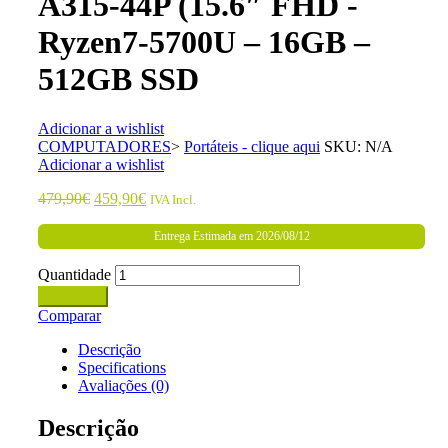
A315-44P (15.6″ FHD -
Ryzen7-5700U – 16GB –
512GB SSD
Adicionar a wishlist
COMPUTADORES
>
Portáteis - clique aqui
SKU:
N/A
Adicionar a wishlist
479,90
€
459,90
€
IVA Incl.
Entrega Estimada em 2026/08/12
Quantidade
Adicionar
Comparar
Descrição
Specifications
Avaliações (0)
Descrição