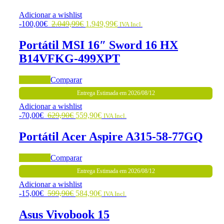
Adicionar a wishlist
-
100,00
€
2.049,99
€
1.949,99
€
IVA Incl.
Portátil MSI 16″ Sword 16 HX
B14VFKG-499XPT
Adicionar
Comparar
Entrega Estimada em 2026/08/12
Adicionar a wishlist
-
70,00
€
629,90
€
559,90
€
IVA Incl.
Portátil Acer Aspire A315-58-77GQ
Adicionar
Comparar
Entrega Estimada em 2026/08/12
Adicionar a wishlist
-
15,00
€
599,90
€
584,90
€
IVA Incl.
Asus Vivobook 15