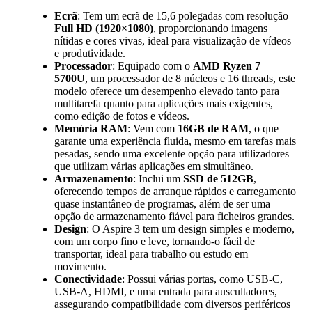
Ecrã
: Tem um ecrã de 15,6 polegadas com resolução
Full HD (1920×1080)
, proporcionando imagens
nítidas e cores vivas, ideal para visualização de vídeos
e produtividade.
Processador
: Equipado com o
AMD Ryzen 7
5700U
, um processador de 8 núcleos e 16 threads, este
modelo oferece um desempenho elevado tanto para
multitarefa quanto para aplicações mais exigentes,
como edição de fotos e vídeos.
Memória RAM
: Vem com
16GB de RAM
, o que
garante uma experiência fluida, mesmo em tarefas mais
pesadas, sendo uma excelente opção para utilizadores
que utilizam várias aplicações em simultâneo.
Armazenamento
: Inclui um
SSD de 512GB
,
oferecendo tempos de arranque rápidos e carregamento
quase instantâneo de programas, além de ser uma
opção de armazenamento fiável para ficheiros grandes.
Design
: O Aspire 3 tem um design simples e moderno,
com um corpo fino e leve, tornando-o fácil de
transportar, ideal para trabalho ou estudo em
movimento.
Conectividade
: Possui várias portas, como USB-C,
USB-A, HDMI, e uma entrada para auscultadores,
assegurando compatibilidade com diversos periféricos